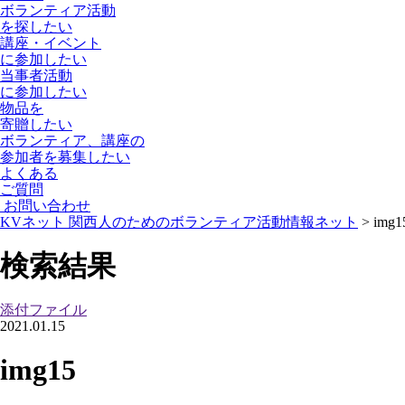
ボランティア活動
を探したい
講座・イベント
に参加したい
当事者活動
に参加したい
物品を
寄贈
したい
ボランティア、講座の
参加者を募集
したい
よくある
ご質問
お問い合わせ
KVネット 関西人のためのボランティア活動情報ネット
>
img1
検索結果
添付ファイル
2021.01.15
img15