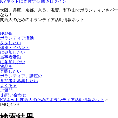
KVネットに寄付する
団体ログイン
大阪、兵庫、京都、奈良、滋賀、和歌山でボランティアさがす
なら！
関西人のためのボランティア活動情報ネット
HOME
ボランティア活動
を探したい
講座・イベント
に参加したい
当事者活動
に参加したい
物品を
寄贈
したい
ボランティア、講座の
参加者を募集
したい
よくある
ご質問
お問い合わせ
KVネット 関西人のためのボランティア活動情報ネット
>
IMG_4539
検索結果