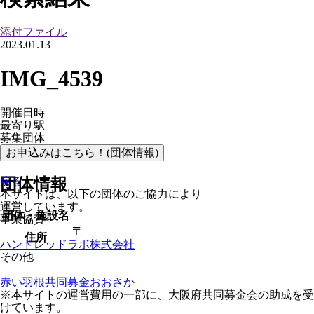
添付ファイル
2023.01.13
IMG_4539
開催日時
最寄り駅
募集団体
お申込みはこちら！(団体情報)
団体情報
戻る
本サイトは、以下の団体のご協力により
運営しています。
団体・施設名
事業協賛
〒
住所
ハンドレッドラボ株式会社
その他
赤い羽根共同募金おおさか
※本サイトの運営費用の一部に、大阪府共同募金会の助成を受
けています。