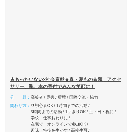
★もったいない×社会貢献★春・夏もの衣類、アクセ
サリー、鞄、本の寄付でみんな笑顔に！
分 野：
高齢者
災害
環境
国際交流・協力
関わり方：
🔰初心者OK
1時間までの活動
3時間までの活動
1回きりOK
土・日・祝に
学校・仕事おわりに
在宅で・オンラインで参加OK
趣味・特技を生かす
高校生可