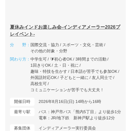
夏休みインドお楽しみ会-インディアメーラー2026プ
レイベント-
分 野：
国際交流・協力
スポーツ・文化・芸術
その他の対象・分野
関わり方：
中学生可
🔰初心者OK
3時間までの活動
1回きりOK
土・日・祝に
趣味・特技を生かす
日本語が苦手でも参加OK
外国語対応OK
子どもと一緒に
友人同士で
高校生可
コミュニケーションが苦手でも大丈夫！
開催日時
2026年8月16日(日) 14時から16時
最寄り駅
バス：神戸市バス「熊内5丁目」より徒歩1分
電車：JR/地下鉄 新神戸駅より徒歩12分
募集団体
インディアメーラー実行委員会