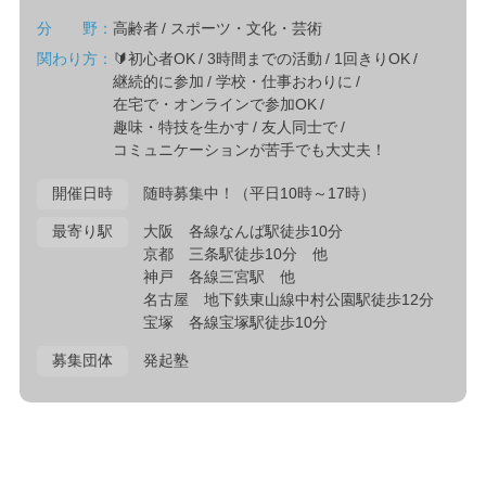
分 野：
高齢者
スポーツ・文化・芸術
関わり方：
🔰初心者OK
3時間までの活動
1回きりOK
継続的に参加
学校・仕事おわりに
在宅で・オンラインで参加OK
趣味・特技を生かす
友人同士で
コミュニケーションが苦手でも大丈夫！
開催日時
随時募集中！（平日10時～17時）
最寄り駅
大阪 各線なんば駅徒歩10分
京都 三条駅徒歩10分 他
神戸 各線三宮駅 他
名古屋 地下鉄東山線中村公園駅徒歩12分
宝塚 各線宝塚駅徒歩10分
募集団体
発起塾