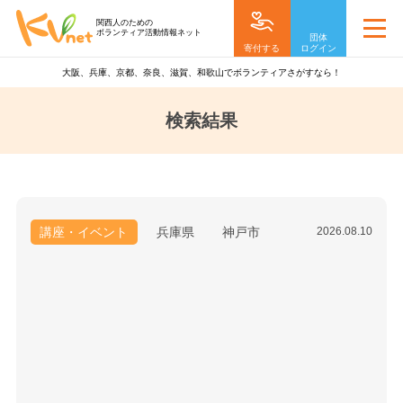
関西人のための
ボランティア活動情報ネット
団体
寄付する
ログイン
大阪、兵庫、京都、奈良、滋賀、和歌山でボランティアさがすなら！
検索結果
講座・イベント
兵庫県
神戸市
2026.08.10