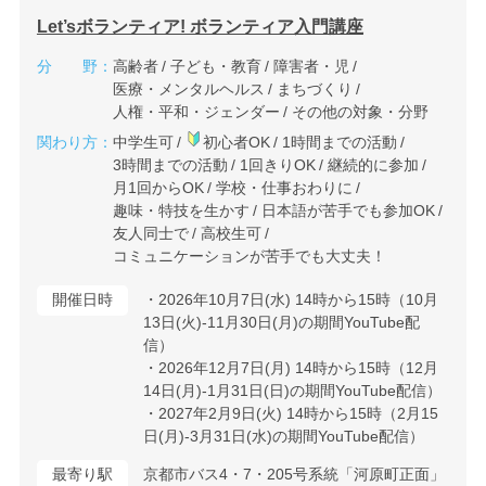
Let’sボランティア! ボランティア入門講座
分 野：
高齢者
子ども・教育
障害者・児
医療・メンタルヘルス
まちづくり
人権・平和・ジェンダー
その他の対象・分野
関わり方：
中学生可
初心者OK
1時間までの活動
3時間までの活動
1回きりOK
継続的に参加
月1回からOK
学校・仕事おわりに
趣味・特技を生かす
日本語が苦手でも参加OK
友人同士で
高校生可
コミュニケーションが苦手でも大丈夫！
開催日時
・2026年10月7日(水) 14時から15時（10月
13日(火)-11月30日(月)の期間YouTube配
信）
・2026年12月7日(月) 14時から15時（12月
14日(月)-1月31日(日)の期間YouTube配信）
・2027年2月9日(火) 14時から15時（2月15
日(月)-3月31日(水)の期間YouTube配信）
最寄り駅
京都市バス4・7・205号系統「河原町正面」