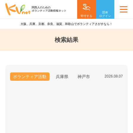
関西人のための
ボランティア活動情報ネット
団体
寄付する
ログイン
大阪、兵庫、京都、奈良、滋賀、和歌山でボランティアさがすなら！
検索結果
ボランティア活動
兵庫県
神戸市
2026.08.07