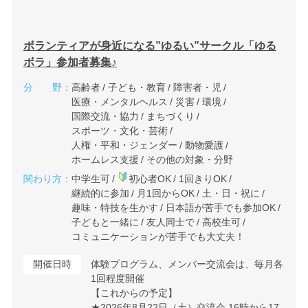
ボランティアが身近になる”ゆるい”サークル「ゆる
ボラ」参加者募集♪
分 野：
高齢者
子ども・教育
障害者・児
医療・メンタルヘルス
災害
環境
国際交流・協力
まちづくり
スポーツ・文化・芸術
人権・平和・ジェンダー
動物愛護
ホームレス支援
その他の対象・分野
関わり方：
中学生可
初心者OK
1回きりOK
継続的に参加
月1回からOK
土・日・祝に
趣味・特技を生かす
日本語が苦手でも参加OK
子どもと一緒に
友人同士で
高校生可
コミュニケーションが苦手でも大丈夫！
開催日時
体験プログラム、メンバー交流会は、毎月各
1回程度開催
【これからの予定】
★2026年8月22日（土）交流会 16時から17