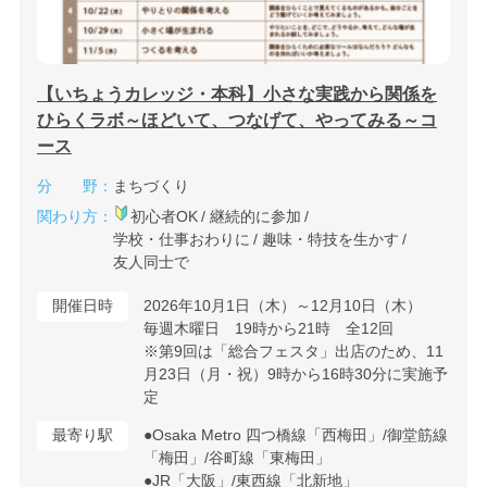
【いちょうカレッジ・本科】小さな実践から関係を
ひらくラボ～ほどいて、つなげて、やってみる～コ
ース
分 野：
まちづくり
関わり方：
初心者OK
継続的に参加
学校・仕事おわりに
趣味・特技を生かす
友人同士で
開催日時
2026年10月1日（木）～12月10日（木）
毎週木曜日 19時から21時 全12回
※第9回は「総合フェスタ」出店のため、11
月23日（月・祝）9時から16時30分に実施予
定
最寄り駅
●Osaka Metro 四つ橋線「西梅田」/御堂筋線
「梅田」/谷町線「東梅田」
●JR「大阪」/東西線「北新地」