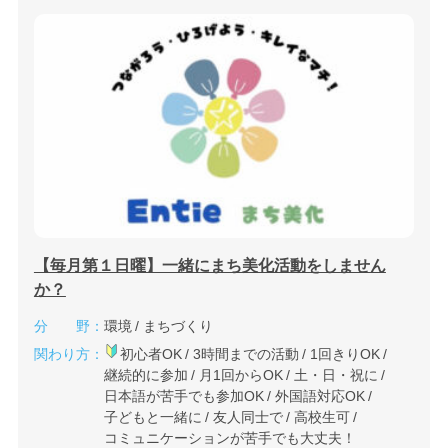
【毎月第１日曜】一緒にまち美化活動をしません
か？
分 野：
環境
まちづくり
関わり方：
初心者OK
3時間までの活動
1回きりOK
継続的に参加
月1回からOK
土・日・祝に
日本語が苦手でも参加OK
外国語対応OK
子どもと一緒に
友人同士で
高校生可
コミュニケーションが苦手でも大丈夫！