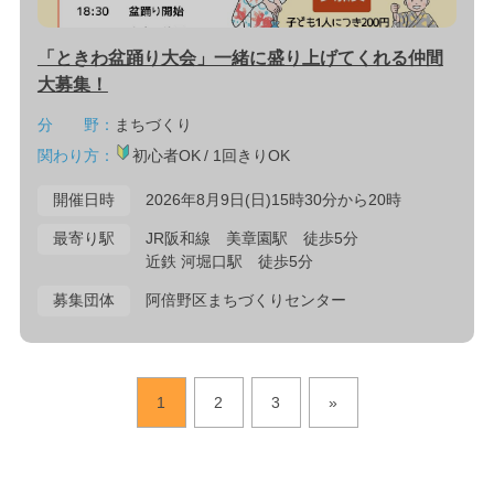
「ときわ盆踊り大会」一緒に盛り上げてくれる仲間
大募集！
分 野：
まちづくり
関わり方：
初心者OK
1回きりOK
開催日時
2026年8月9日(日)15時30分から20時
最寄り駅
JR阪和線 美章園駅 徒歩5分
近鉄 河堀口駅 徒歩5分
募集団体
阿倍野区まちづくりセンター
1
2
3
»