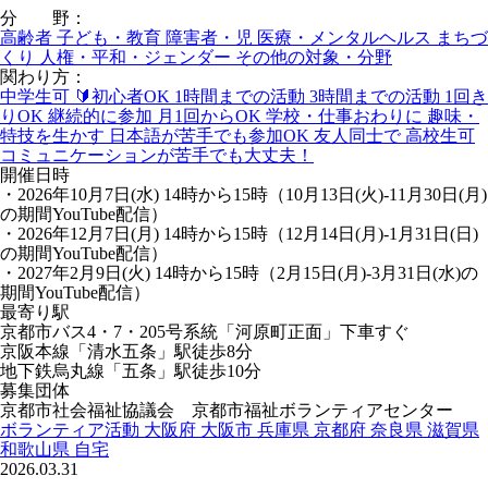
分 野：
高齢者
子ども・教育
障害者・児
医療・メンタルヘルス
まちづ
くり
人権・平和・ジェンダー
その他の対象・分野
関わり方：
中学生可
🔰初心者OK
1時間までの活動
3時間までの活動
1回き
りOK
継続的に参加
月1回からOK
学校・仕事おわりに
趣味・
特技を生かす
日本語が苦手でも参加OK
友人同士で
高校生可
コミュニケーションが苦手でも大丈夫！
開催日時
・2026年10月7日(水) 14時から15時（10月13日(火)-11月30日(月)
の期間YouTube配信）
・2026年12月7日(月) 14時から15時（12月14日(月)-1月31日(日)
の期間YouTube配信）
・2027年2月9日(火) 14時から15時（2月15日(月)-3月31日(水)の
期間YouTube配信）
最寄り駅
京都市バス4・7・205号系統「河原町正面」下車すぐ
京阪本線「清水五条」駅徒歩8分
地下鉄烏丸線「五条」駅徒歩10分
募集団体
京都市社会福祉協議会 京都市福祉ボランティアセンター
ボランティア活動
大阪府
大阪市
兵庫県
京都府
奈良県
滋賀県
和歌山県
自宅
2026.03.31