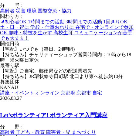
分 野：
高齢者
災害
環境
国際交流・協力
関わり方：
🔰初心者OK
1時間までの活動
3時間までの活動
1回きりOK
土・日・祝に
学校・仕事おわりに
在宅で・オンラインで参加
OK
趣味・特技を生かす
高校生可
コミュニケーションが苦手
でも大丈夫！
開催日時
【宅配】いつでも（毎日、24時間）
【持ち込み】チャリティーショップ営業時間内：10時から18
時 ※火曜日定休
最寄り駅
【宅配】ご自宅、郵便局などの配送業者先
【持ち込み】JR環状線寺田町駅 北口より東へ徒歩約10分
募集団体
KANAU
講座・イベント
オンライン
京都府
京都市
自宅
2026.03.27
Let’sボランティア! ボランティア入門講座
分 野：
高齢者
子ども・教育
障害者・児
まちづくり