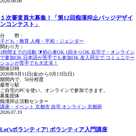
2026.08.06
１次審査員大募集！「第12回痴漢抑止バッジデザイ
ンコンテスト」
分 野：
子ども・教育
人権・平和・ジェンダー
関わり方：
1時間までの活動
🔰初心者OK
1回きりOK
在宅で・オンライン
で参加OK
日本語が苦手でも参加OK
友人同士で
コミュニケー
ションが苦手でも大丈夫！
開催日時
2026年9月11日(金)から9月13日(日)
期間内で、50分程度
最寄り駅
ご自宅のPCを使い、オンラインで参加できます。
募集団体
痴漢抑止活動センター
講座・イベント
京都市
自宅
オンライン
京都府
2026.07.19
Let’sボランティア! ボランティア入門講座