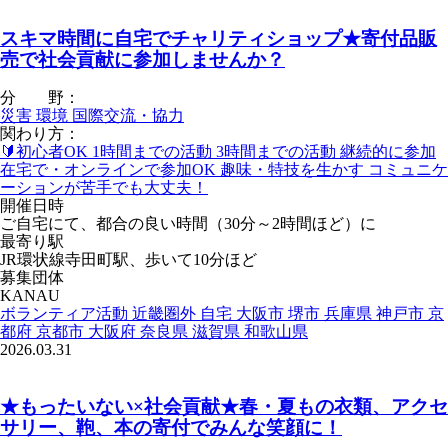
スキマ時間に自宅でチャリティショップ★寄付品販
売で社会貢献に参加しませんか？
分 野：
災害
環境
国際交流・協力
関わり方：
🔰初心者OK
1時間までの活動
3時間までの活動
継続的に参加
在宅で・オンラインで参加OK
趣味・特技を生かす
コミュニケ
ーションが苦手でも大丈夫！
開催日時
ご自宅にて、都合の良い時間（30分～2時間ほど）に
最寄り駅
JR環状線寺田町駅、歩いて10分ほど
募集団体
KANAU
ボランティア活動
近畿圏外
自宅
大阪市
堺市
兵庫県
神戸市
京
都府
京都市
大阪府
奈良県
滋賀県
和歌山県
2026.03.31
★もったいない×社会貢献★春・夏もの衣類、アクセ
サリー、鞄、本の寄付でみんな笑顔に！