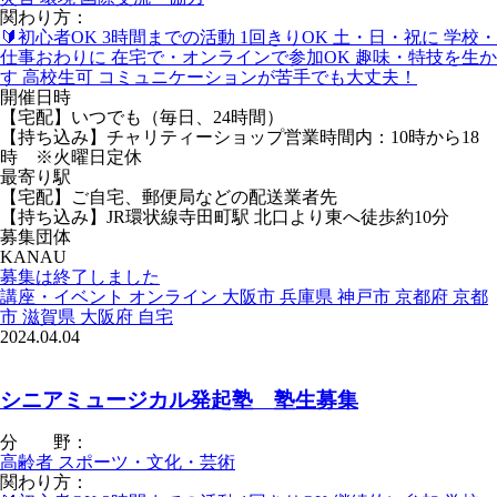
関わり方：
🔰初心者OK
3時間までの活動
1回きりOK
土・日・祝に
学校・
仕事おわりに
在宅で・オンラインで参加OK
趣味・特技を生か
す
高校生可
コミュニケーションが苦手でも大丈夫！
開催日時
【宅配】いつでも（毎日、24時間）
【持ち込み】チャリティーショップ営業時間内：10時から18
時 ※火曜日定休
最寄り駅
【宅配】ご自宅、郵便局などの配送業者先
【持ち込み】JR環状線寺田町駅 北口より東へ徒歩約10分
募集団体
KANAU
募集は終了しました
講座・イベント
オンライン
大阪市
兵庫県
神戸市
京都府
京都
市
滋賀県
大阪府
自宅
2024.04.04
シニアミュージカル発起塾 塾生募集
分 野：
高齢者
スポーツ・文化・芸術
関わり方：