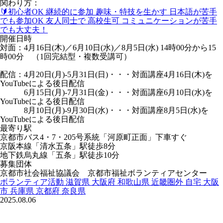
関わり方：
🔰初心者OK
継続的に参加
趣味・特技を生かす
日本語が苦手
でも参加OK
友人同士で
高校生可
コミュニケーションが苦手
でも大丈夫！
開催日時
対面：4月16日(木)／6月10日(水)／8月5日(水) 14時00分から15
時00分 （1回完結型・複数受講可）
配信：4月20日(月)-5月31日(日)・・・対面講座4月16日(木)を
YouTubeによる後日配信
6月15日(月)-7月31日(金)・・・対面講座6月10日(水)を
YouTubeによる後日配信
8月10日(月)-9月30日(水)・・・対面講座8月5日(水)を
YouTubeによる後日配信
最寄り駅
京都市バス4・7・205号系統「河原町正面」下車すぐ
京阪本線「清水五条」駅徒歩8分
地下鉄烏丸線「五条」駅徒歩10分
募集団体
京都市社会福祉協議会 京都市福祉ボランティアセンター
ボランティア活動
滋賀県
大阪府
和歌山県
近畿圏外
自宅
大阪
市
兵庫県
京都府
奈良県
2025.08.06