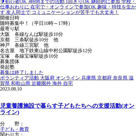
🔰初心者OK
3時間までの活動
1回きりOK
継続的に参加
学校・
仕事おわりに
在宅で・オンラインで参加OK
趣味・特技を生か
す
友人同士で
コミュニケーションが苦手でも大丈夫！
開催日時
随時募集中！（平日10時～17時）
最寄り駅
大阪 各線なんば駅徒歩10分
京都 三条駅徒歩10分 他
神戸 各線三宮駅 他
名古屋 地下鉄東山線中村公園駅徒歩12分
宝塚 各線宝塚駅徒歩10分
募集団体
発起塾
募集は終了しました
ボランティア活動
大阪府
オンライン
兵庫県
京都府
奈良県
滋
賀県
和歌山県
近畿圏外
海外
自宅
2023.08.10
児童養護施設で暮らす子どもたちへの支援活動(オン
ライン)
分 野：
子ども・教育
関わり方：