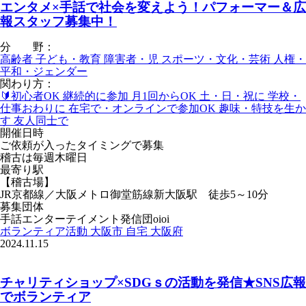
エンタメ×手話で社会を変えよう！パフォーマー＆広
報スタッフ募集中！
分 野：
高齢者
子ども・教育
障害者・児
スポーツ・文化・芸術
人権・
平和・ジェンダー
関わり方：
🔰初心者OK
継続的に参加
月1回からOK
土・日・祝に
学校・
仕事おわりに
在宅で・オンラインで参加OK
趣味・特技を生か
す
友人同士で
開催日時
ご依頼が入ったタイミングで募集
稽古は毎週木曜日
最寄り駅
【稽古場】
JR京都線／大阪メトロ御堂筋線新大阪駅 徒歩5～10分
募集団体
手話エンターテイメント発信団oioi
ボランティア活動
大阪市
自宅
大阪府
2024.11.15
チャリティショップ×SDGｓの活動を発信★SNS広報
でボランティア