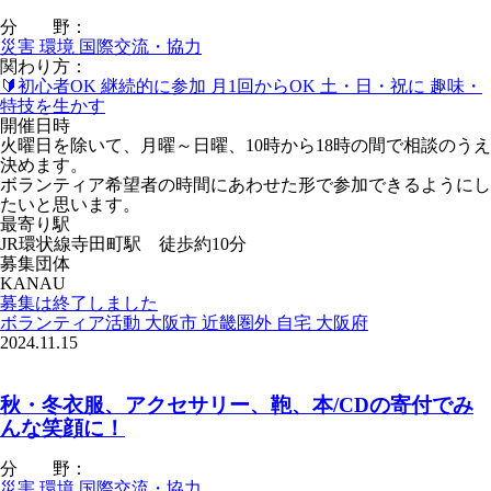
分 野：
災害
環境
国際交流・協力
関わり方：
🔰初心者OK
継続的に参加
月1回からOK
土・日・祝に
趣味・
特技を生かす
開催日時
火曜日を除いて、月曜～日曜、10時から18時の間で相談のうえ
決めます。
ボランティア希望者の時間にあわせた形で参加できるようにし
たいと思います。
最寄り駅
JR環状線寺田町駅 徒歩約10分
募集団体
KANAU
募集は終了しました
ボランティア活動
大阪市
近畿圏外
自宅
大阪府
2024.11.15
秋・冬衣服、アクセサリー、鞄、本/CDの寄付でみ
んな笑顔に！
分 野：
災害
環境
国際交流・協力