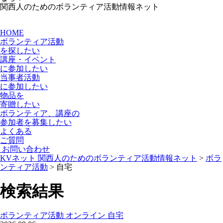
関西人のためのボランティア活動情報ネット
HOME
ボランティア活動
を探したい
講座・イベント
に参加したい
当事者活動
に参加したい
物品を
寄贈
したい
ボランティア、講座の
参加者を募集
したい
よくある
ご質問
お問い合わせ
KVネット 関西人のためのボランティア活動情報ネット
>
ボラ
ンティア活動
>
自宅
検索結果
ボランティア活動
オンライン
自宅