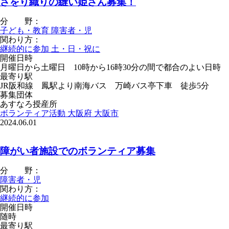
さをり織りの縫い姫さん募集！
分 野：
子ども・教育
障害者・児
関わり方：
継続的に参加
土・日・祝に
開催日時
月曜日から土曜日 10時から16時30分の間で都合のよい日時
最寄り駅
JR阪和線 鳳駅より南海バス 万崎バス亭下車 徒歩5分
募集団体
あすなろ授産所
ボランティア活動
大阪府
大阪市
2024.06.01
障がい者施設でのボランティア募集
分 野：
障害者・児
関わり方：
継続的に参加
開催日時
随時
最寄り駅