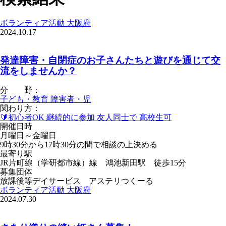
ボランティア活動
大阪府
2024.10.17
発達障害・自閉症のお子さんたちと遊びを通じて交
流をしませんか？
分 野：
子ども・教育
障害者・児
関わり方：
🔰初心者OK
継続的に参加
友人同士で
高校生可
開催日時
月曜日～金曜日
9時30分から17時30分の間で相談の上決める
最寄り駅
JR片町線（学研都市線）線 鴻池新田駅 徒歩15分
募集団体
放課後等デイサービス アステリつくーる
ボランティア活動
大阪府
2024.07.30