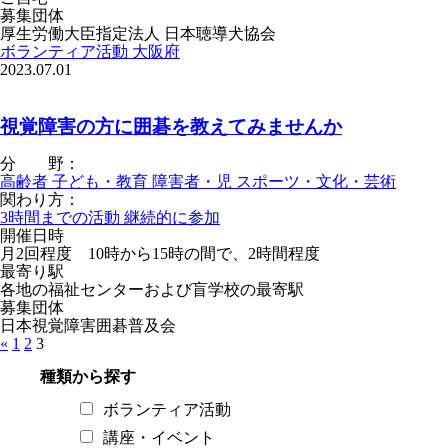
募集団体
厚生労働大臣指定法人 日本聴導犬協会
ボランティア活動
大阪府
2023.07.01
視覚障害の方に囲碁を教えてみませんか
分 野：
高齢者
子ども・教育
障害者・児
スポーツ・文化・芸術
関わり方：
3時間までの活動
継続的に参加
開催日時
月2回程度 10時から15時の間で、2時間程度
最寄り駅
各地の福祉センターおよび盲学校の最寄駅
募集団体
日本視覚障害囲碁普及会
«
1
2
3
種類から探す
ボランティア活動
講座・イベント