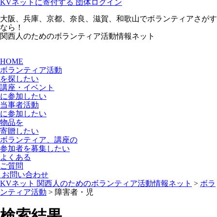
KVネットに寄付する
団体ログイン
大阪、兵庫、京都、奈良、滋賀、和歌山でボランティアさがす
なら！
関西人のためのボランティア活動情報ネット
HOME
ボランティア活動
を探したい
講座・イベント
に参加したい
当事者活動
に参加したい
物品を
寄贈
したい
ボランティア、講座の
参加者を募集
したい
よくある
ご質問
お問い合わせ
KVネット 関西人のためのボランティア活動情報ネット
>
ボラ
ンティア活動
>
障害者・児
検索結果