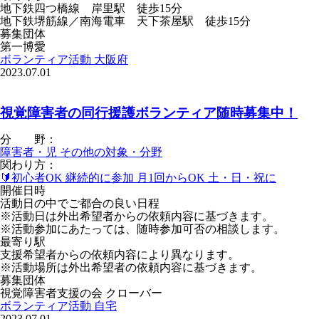
地下鉄四つ橋線 岸里駅 徒歩15分
地下鉄堺筋線／南海電車 天下茶屋駅 徒歩15分
募集団体
第一博愛
ボランティア活動
大阪府
2023.07.01
視覚障害者の同行援護ボランティア随時募集中！
分 野：
障害者・児
その他の対象・分野
関わり方：
🔰初心者OK
継続的に参加
月1回からOK
土・日・祝に
開催日時
活動日の中でご都合の良い日程
※活動日は外出希望者からの依頼内容に基づきます。
※活動参加にあたっては、随時参加可否の相談します。
最寄り駅
支援希望者からの依頼内容により異なります。
※活動場所は外出希望者の依頼内容に基づきます。
募集団体
視覚障害者支援の会 クローバー
ボランティア活動
自宅
2023.07.01