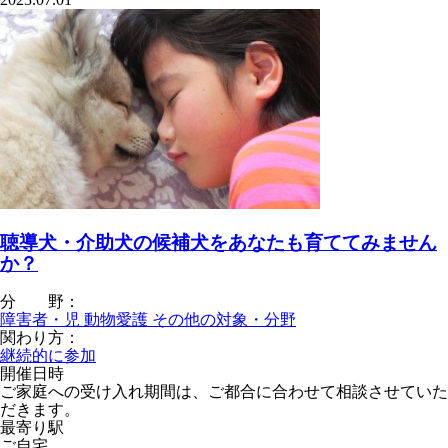
聴導犬・介助犬の候補犬をあなたも育ててみません
か？
分 野：
障害者・児
動物愛護
その他の対象・分野
関わり方：
継続的に参加
開催日時
ご家庭への受け入れ期間は、ご都合に合わせて相談させていた
だきます。
最寄り駅
ご自宅